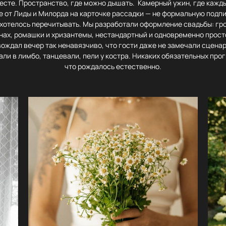
есте. Пространство, где можно дышать. Камерный ужин, где кажды
е от Лиды и Милорда на карточке рассадки — не формальную подпи
 хотелось перечитывать. Мы разработали оформление свадьбы: гр
нах, ромашки и хризантемы, нестандартный и одновременно прост
ождал вечер так ненавязчиво, что гости даже не замечали сценар
али в лимбо, танцевали, пели у костра. Никаких обязательных прог
что рождалось естественно.