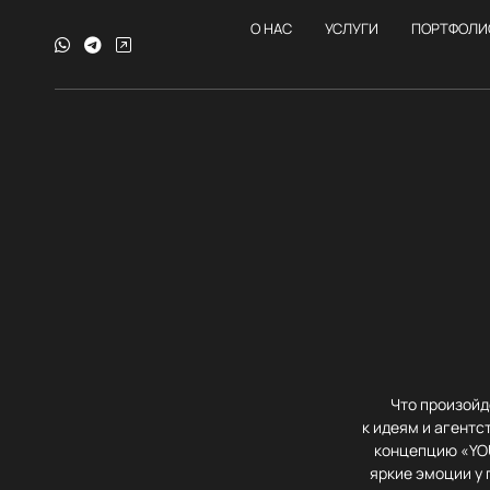
О НАС
УСЛУГИ
ПОРТФОЛИ
Что произойд
к идеям и агентс
концепцию «YOU
яркие эмоции у 