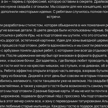
 а он — парень с профессией, которую оставим в секрете. Драйво
очно нужна свадьба с огоньком. Мы создали для них концепцию, ко
 дополнили некоторыми идеями. С ребятами случилось полное по
встречи.
ли разработаны стилистом, которая объединила в них пожелания р
угие важные детали. В цвете декора были использованы чёрные, б
 отсылка к работе Иры, но в подготовке мы шутили, что это отсылка 
сь дорогой, эстетичной картинки. Идея для зоны выездной цере
в процессе подготовки, ребята вдохновились и мы смогли реализо
 с арбузами поняли друзья ребят, с которыми они всегда отдыхают
ете. После церемонии вечер был организован в формата фуршета
ики, и высокие бочки. Догадаетесь, где Валера любит проводить 
я гости могли и на креслах-мешках, на стульях, и на диванах, об 
ь. Ребята эффектно открыли вторую часть вечера, взорвав бутыл
горку из бокалов. Диджей в этот день был совсем не вторым плано
обились желаемого, гости танцевали уже на велкоме. На свадьбе 
 коктейлями, а также у каждого гостя была возможность самому по
того мы подготовили 2 разные барные карты. И мы не могли почти в
о мороженое, подавали фруктовый лёд с проссеко. Мы подготовили 
бы в этот вечер сияли все, и зону с переводными татуировками.Ал
али любимые старые мыльницы. Каждому гостю в подарок досталс