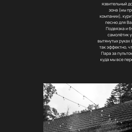
язвительный до
зона (мы пр
компании), кур
песню для Ва
Подвязка и б
самолётик у
вытянутых руках 
так эффектно, ч
Пара за пульто
куда мы все пе