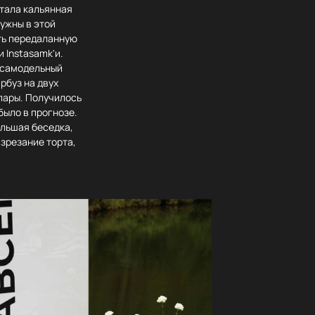
отала кальянная
нужны в этой
ть передаланную
 Instasamk'и.
й самодельный
рбуз на двух
 пары. Получилось
было в прогнозе.
ольшая беседка,
зрезание торта,