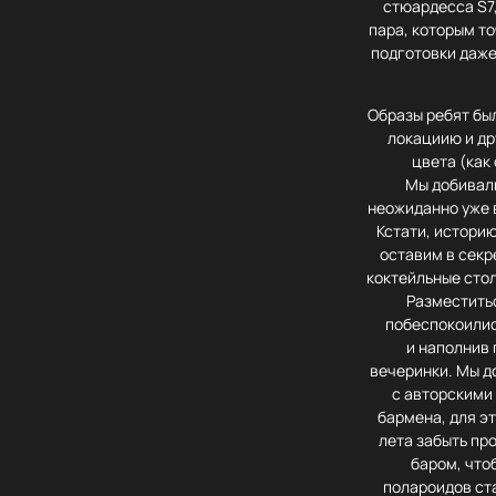
стюардесса S7,
пара, которым т
подготовки даже
Образы ребят бы
локациию и др
цвета (как
Мы добивали
неожиданно уже 
Кстати, историю
оставим в секр
коктейльные стол
Разместитьс
побеспокоилис
и наполнив 
вечеринки. Мы д
с авторскими
бармена, для э
лета забыть пр
баром, что
полароидов ст