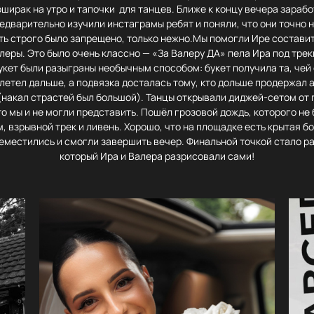
ширак на утро и тапочки для танцев. Ближе к концу вечера зараб
едварительно изучили инстаграмы ребят и поняли, что они точно 
ить строго было запрещено, только нежно.Мы помогли Ире состави
леры. Это было очень классно — «За Валеру ДА» пела Ира под треки
укет были разыграны необычным способом: букет получила та, че
летел дальше, а подвязка досталась тому, кто дольше продержал а
(накал страстей был большой). Танцы открывали диджей-сетом от
то мы и не могли представить. Пошёл грозовой дождь, которого не 
м, взрывной трек и ливень. Хорошо, что на площадке есть крытая б
реместились и смогли завершить вечер. Финальной точкой стало ра
который Ира и Валера разрисовали сами!