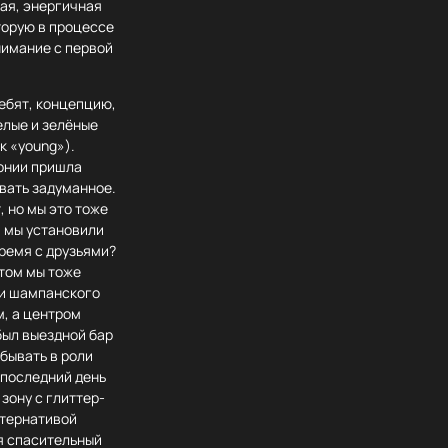
вая, энергичная
торую в процессе
нимание с первой
ебят, концепцию,
елые и зелёные
к «young»).
монии пришла
вать задуманное.
, но мы это тоже
, мы установили
время с друзьями?
этом мы тоже
ки шампанского
м, а центром
был выездной бар
бывать в роли
 последний день
зону с глиттер-
ьтернативой
я спасительный